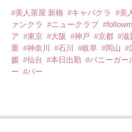
#美人茶屋 新橋
#キャバクラ
#美
ァンクラ
#ニュークラブ
#follow
ア
#東京
#大阪
#神戸
#京都
#滋
重
#神奈川
#石川
#岐阜
#岡山
#
媛
#仙台
#本日出勤
#バニーガー
ー
#バー