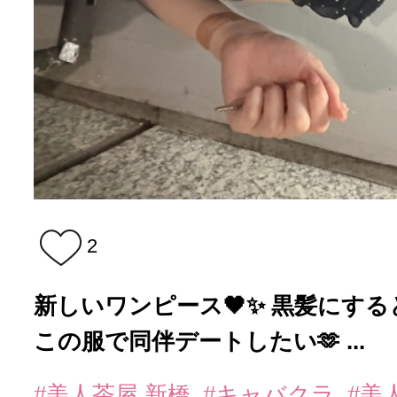
2
新しいワンピース🖤✨ 黒髪にす
この服で同伴デートしたい🫶 ...
#美人茶屋 新橋
#キャバクラ
#美