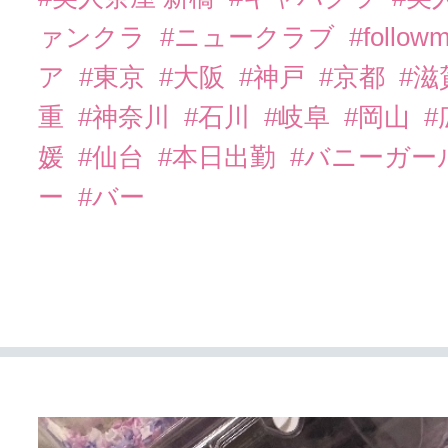
ァンクラ
#ニュークラブ
#follow
ア
#東京
#大阪
#神戸
#京都
#滋
重
#神奈川
#石川
#岐阜
#岡山
#
媛
#仙台
#本日出勤
#バニーガー
ー
#バー