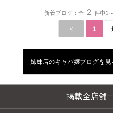
2
新着ブログ：全
件中1～
<
1
姉妹店のキャバ嬢ブログを見
掲載全店舗